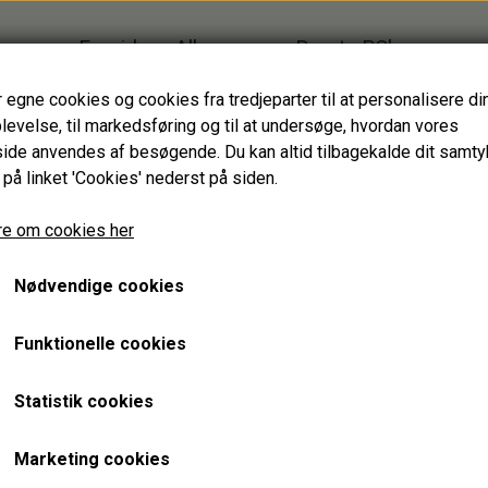
Forside
Alle varer
Brugte PC'er
Firmagaver
Glasprodukter
r egne cookies og cookies fra tredjeparter til at personalisere di
levelse, til markedsføring og til at undersøge, hvordan vores
HJÆLPEMIDLER
de anvendes af besøgende. Du kan altid tilbagekalde dit samt
HAGESMÆKKE standardfarver
 på linket 'Cookies' nederst på siden.
HAGESMÆKKE specialfarver & mønstre
MIDLER - til mennesker med handicap
HAGESMÆKKE specialfarver & mønst
SPISESTYKKER
e om cookies her
Hagesmæk/savlesmæk-1
SPISESTYKKER specialfarver & mønstre
Nødvendige cookies
ANDRE HJÆLPEMIDLER
Fra 100,00 kr.
Funktionelle cookies
GENBRUGT IT
TASKER
En praktisk hagesmæk til personer, som savler. Overside
BÆRBARE
BANNERBAGS
Statistik cookies
en stor mængde væske, mens bagsiden er vandafvisende flee
STATIONÆRE
BUMBAGS
TOTEBAGS
Størrelsesguide
Alder
Længde hals-spids
Marketing cookies