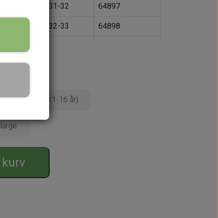
31-32
64897
32-33
64898
33-34
64899
40-44
81406
40-44
81195
Barn, large (11-16 år)
40-44
81407
large
l kurv