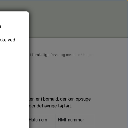
n
ykke ved
re
Hagesmække i forskellige farver og mønstre
Hagesmæk/savlesmæk-15
55
n af hagesmækken er i bomuld, der kan opsuge
ce, der holder det øvrige tøj tørt.
 i cm
Hals i cm
HMI-nummer