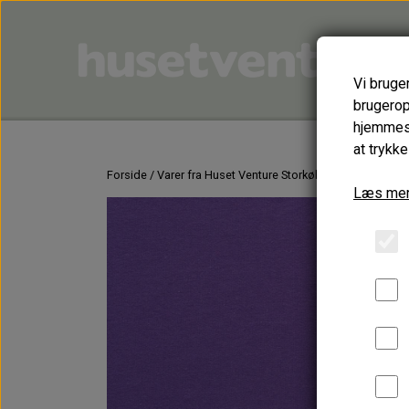
Vi bruge
brugerop
hjemmesi
at trykke
Forside
Varer fra Huset Venture Storkøbenhavn
HJÆLPE
Læs mer