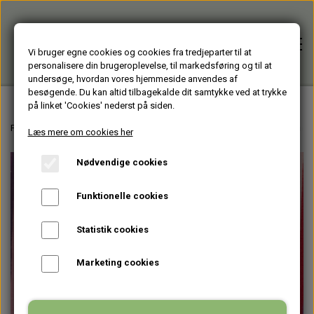
Vi bruger egne cookies og cookies fra tredjeparter til at
personalisere din brugeroplevelse, til markedsføring og til at
undersøge, hvordan vores hjemmeside anvendes af
besøgende. Du kan altid tilbagekalde dit samtykke ved at trykke
på linket 'Cookies' nederst på siden.
Forside
Forside
Varer fra Huset Venture Storkøbenhavn
HJÆLPEMIDLER - til men
Læs mere om cookies her
Nødvendige cookies
Alle varer
Funktionelle cookies
HJÆLPEMIDLER
Brugte PC'er
Statistik cookies
HAGESMÆKKE standardfarver
GENBRUGT IT
Firmagaver
Marketing cookies
HAGESMÆKKE specialfarver & mønstre
BÆRBARE
TASKER
Glasprodukter