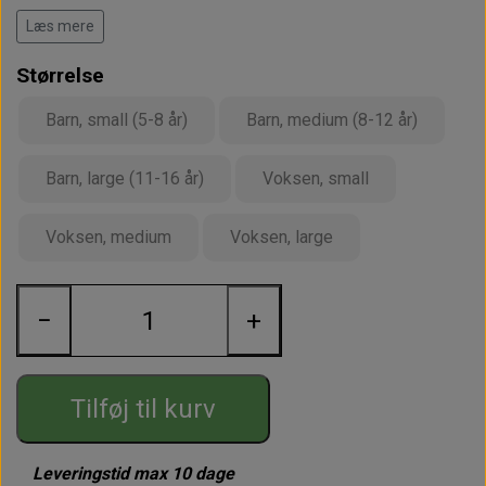
Barn, medium
8-12 år
20
Læs mere
Barn, large
11-16 år
23
Størrelse
Voksen, small
25
Barn, small (5-8 år)
Barn, medium (8-12 år)
Voksen, medium
28
Barn, large (11-16 år)
Voksen, small
Voksen, large
31
Voksen, medium
Voksen, large
−
+
Tilføj til kurv
Leveringstid max 10 dage