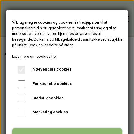
Vi bruger egne cookies og cookies fra tredjeparter til at
personalisere din brugeroplevelse, til markedsføring og til at
undersøge, hvordan vores hjemmeside anvendes af
besøgende. Du kan altid tilbagekalde dit samtykke ved at trykke
på linket 'Cookies' nederst på siden.
Forside
Forside
Varer fra Huset Venture Aarhus
BRUGTE COMPUTERE
STATIONÆ
Læs mere om cookies her
Nødvendige cookies
Alle varer
Funktionelle cookies
HJÆLPEMIDLER
Brugte PC'er
Statistik cookies
HAGESMÆKKE standardfarver
GENBRUGT IT
Firmagaver
Marketing cookies
HAGESMÆKKE specialfarver & mønstre
BÆRBARE
TASKER
Glasprodukter