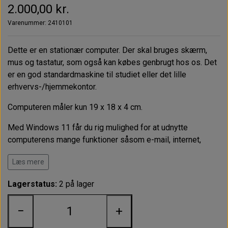
2.000,00 kr.
Varenummer: 2410101
Dette er en stationær computer. Der skal bruges skærm,
mus og tastatur, som også kan købes genbrugt hos os.
Det
er en god standardmaskine til studiet eller det lille
erhvervs-/hjemmekontor.
Computeren måler kun 19 x 18 x 4 cm.
Med Windows 11 får du rig mulighed for at udnytte
computerens mange funktioner såsom e-mail, internet,
video og billedfremvisning.
Læs mere
Der medfølger strømkabel.
Lagerstatus:
2 på lager
Computeren er brugt og har enkelte brugsspor.
−
+
Grade B