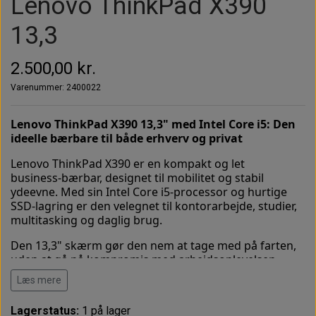
Lenovo ThinkPad X390
13,3
2.500,00 kr.
Varenummer: 2400022
Lenovo ThinkPad X390 13,3" med Intel Core i5: Den
ideelle bærbare til både erhverv og privat
Lenovo ThinkPad X390 er en kompakt og let
business‑bærbar, designet til mobilitet og stabil
ydeevne. Med sin Intel Core i5‑processor og hurtige
SSD‑lagring er den velegnet til kontorarbejde, studier,
multitasking og daglig brug.
Den 13,3" skærm gør den nem at tage med på farten,
uden at gå på kompromis med arbejdsoplevelsen.
ThinkPad‑serien er kendt for sin robuste kvalitet, gode
Læs mere
tastatur og høje driftssikkerhed, hvilket gør X390 til et
oplagt valg til både professionelle og private brugere.
Lagerstatus:
1 på lager