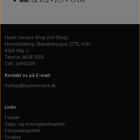
Mål:
ca. 31,2 × 21,7 × 1,7 cm
Huset Venture Shop (HV-Shop)
Hovedafdeling: Skanderborgvej 277E, st.th.
8260 Viby J.
Telefon: 8628 3555
CVR: 24992330
Kontakt os på E-mail:
hvshop@husetventure.dk
Links
Forside
Salgs- og leveringsbetingelser
Persondatapolitik
Cookies