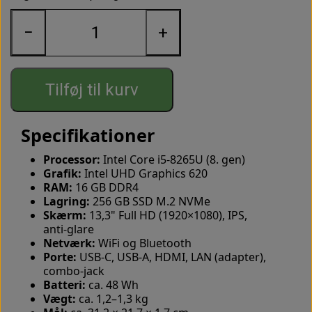
Vælg Lenovo ThinkPad X390 – en kompakt og
pålidelig bærbar til både arbejde og fritid.
−
+
Denne computer har mange overfladeridser, så derfor
er den
Grade B
.
Tilføj til kurv
Specifikationer
Processor:
Intel Core i5‑8265U (8. gen)
Grafik:
Intel UHD Graphics 620
RAM:
16 GB DDR4
Lagring:
256 GB SSD M.2 NVMe
Skærm:
13,3" Full HD (1920×1080), IPS,
anti‑glare
Netværk:
WiFi og Bluetooth
Porte:
USB‑C, USB‑A, HDMI, LAN (adapter),
combo‑jack
Batteri:
ca. 48 Wh
Vægt:
ca. 1,2–1,3 kg