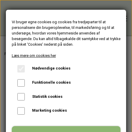
Vi bruger egne cookies og cookies fra tredjeparter til at
personalisere din brugeroplevelse, til markedsføring og til at
undersøge, hvordan vores hjemmeside anvendes af
besøgende. Du kan altid tilbagekalde dit samtykke ved at trykke
på linket 'Cookies' nederst på siden.
Forside
Forside
Varer fra Huset Venture Aarhus
BRUGTE COMPUTERE
BÆRBARE 
Læs mere om cookies her
Nødvendige cookies
Alle varer
Funktionelle cookies
HJÆLPEMIDLER
Brugte PC'er
Statistik cookies
HAGESMÆKKE standardfarver
GENBRUGT IT
Firmagaver
Marketing cookies
HAGESMÆKKE specialfarver & mønstre
BÆRBARE
TASKER
Glasprodukter