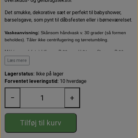
overskuds- og genbrugstekstil.
Det smukke, dekorative sæt er perfekt til babyshower,
barselsgave, som pynt til dåbsfesten eller i børneværelset.
Vaskeanvisning:
Skånsom håndvask v. 30 grader (så formen
beholdes). Tåler ikke centrifugering og tørretumbling.
Mål (se også foto)
Lille ca.: B 20 cm ; H 21 cm. Stor ca.: B 36 cm ;
43 cm
Læs mere
Lagerstatus:
Ikke på lager
Forventet leveringstid:
10 hverdage
−
+
Tilføj til kurv