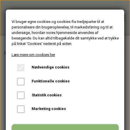
Vi bruger egne cookies og cookies fra tredjeparter til at
personalisere din brugeroplevelse, til markedsføring og til at
undersøge, hvordan vores hjemmeside anvendes af
besøgende. Du kan altid tilbagekalde dit samtykke ved at trykke
på linket 'Cookies' nederst på siden.
Forside
Forside
Varer fra Huset Venture Storkøbenhavn
BOLIGTEKSTILER
SLØJ
Læs mere om cookies her
Nødvendige cookies
Alle varer
Funktionelle cookies
HJÆLPEMIDLER
Brugte PC'er
Statistik cookies
HAGESMÆKKE standardfarver
GENBRUGT IT
Firmagaver
Marketing cookies
HAGESMÆKKE specialfarver & mønstre
BÆRBARE
TASKER
Glasprodukter