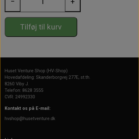
−
+
Produktinformation
Håndlavet af genbrugte vinflasker
Tilføj til kurv
Produceret i Danmark
Farve: Flaskegrøn
Højde: ca. 6 cm
Huset Venture Shop (HV-Shop)
Diameter: ca. 7,5 cm
Hovedafdeling: Skanderborgvej 277E, st.th.
8260 Viby J.
Hvert snackskål har sit eget unikke udtryk
Telefon: 8628 3555
CVR: 24992330
En dekorativ snackskål med historie, der er skabt til
hyggelige stunder omkring bordet.
Kontakt os på E-mail:
hvshop@husetventure.dk