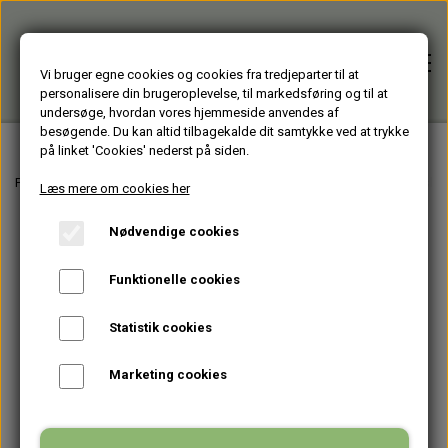
Vi bruger egne cookies og cookies fra tredjeparter til at
personalisere din brugeroplevelse, til markedsføring og til at
undersøge, hvordan vores hjemmeside anvendes af
besøgende. Du kan altid tilbagekalde dit samtykke ved at trykke
på linket 'Cookies' nederst på siden.
Forside
Forside
Varer fra Huset Venture Kolding
GLASDESIGN - lavet af vinflasker
Læs mere om cookies her
Nødvendige cookies
Alle varer
Funktionelle cookies
HJÆLPEMIDLER
Brugte PC'er
Statistik cookies
HAGESMÆKKE standardfarver
GENBRUGT IT
Firmagaver
Marketing cookies
HAGESMÆKKE specialfarver & mønstre
BÆRBARE
TASKER
Glasprodukter