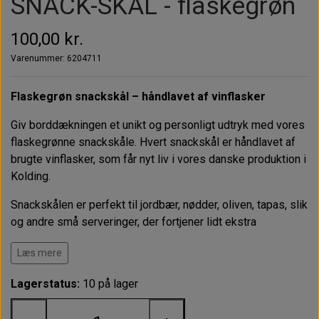
SNACK-SKÅL - flaskegrøn
100,00 kr.
Varenummer: 6204711
Flaskegrøn snackskål – håndlavet af vinflasker
Giv borddækningen et unikt og personligt udtryk med vores
flaskegrønne snackskåle. Hvert snackskål er håndlavet af
brugte vinflasker, som får nyt liv i vores danske produktion i
Kolding.
Snackskålen er perfekt til jordbær, nødder, oliven, tapas, slik
og andre små serveringer, der fortjener lidt ekstra
opmærksomhed. Den karakteristiske flaskegrønne farve
Læs mere
skaber varme og stemning omkring bordet og passer
perfekt til både hverdag og gæster.
Lagerstatus:
10 på lager
Alle snackskåle bliver skåret, slebet og færdiggjort med
håndkraft i Danmark, hvilket gør hvert enkelt glas helt unikt.