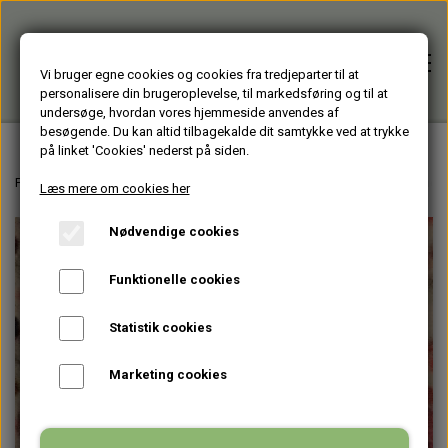
Vi bruger egne cookies og cookies fra tredjeparter til at
personalisere din brugeroplevelse, til markedsføring og til at
undersøge, hvordan vores hjemmeside anvendes af
besøgende. Du kan altid tilbagekalde dit samtykke ved at trykke
på linket 'Cookies' nederst på siden.
Forside
Forside
Varer fra Huset Venture Storkøbenhavn
HJÆLPEMIDLER - til men
Læs mere om cookies her
Nødvendige cookies
Alle varer
Funktionelle cookies
HJÆLPEMIDLER
Brugte PC'er
Statistik cookies
HAGESMÆKKE standardfarver
GENBRUGT IT
Firmagaver
Marketing cookies
HAGESMÆKKE specialfarver & mønstre
BÆRBARE
TASKER
Glasprodukter