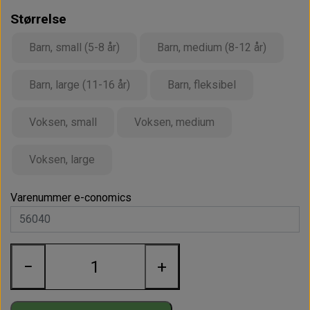
Barn, medium
48
Størrelse
Barn, large
56
Barn, small (5-8 år)
Barn, medium (8-12 år)
Barn, fleksibel
36
Barn, large (11-16 år)
Barn, fleksibel
Voksen, small
47
Voksen, small
Voksen, medium
Voksen, medium
55
Voksen, large
63
Voksen, large
Varenummer e-conomics
Ved bestilling af min. 10 stk. i samme farve og størrelse
giver vi 10 % rabat.
−
+