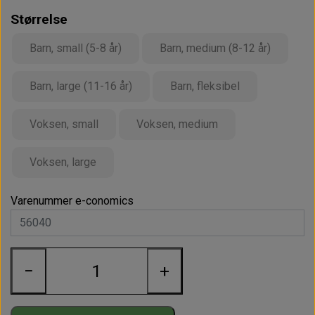
Barn, medium
48
Størrelse
Barn, large
56
Barn, small (5-8 år)
Barn, medium (8-12 år)
Barn, fleksibel
36
Barn, large (11-16 år)
Barn, fleksibel
Voksen, small
47
Voksen, small
Voksen, medium
Voksen, medium
55
Voksen, large
63
Voksen, large
Varenummer e-conomics
Ved bestilling af min. 10 stk. i samme farve og størrelse
giver vi 10 % rabat.
−
+