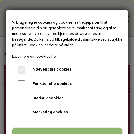
Vi bruger egne cookies og cookies fra tredjeparter til at
personalisere din brugeroplevelse, til markedsføring og til at
undersøge, hvordan vores hjemmeside anvendes af
besøgende. Du kan altid tilbagekalde dit samtykke ved at trykke
på linket 'Cookies' nederst på siden.
Forside
Forside
Varer fra Huset Venture Storkøbenhavn
HJÆLPEMIDLER - til men
Læs mere om cookies her
Nødvendige cookies
Alle varer
Funktionelle cookies
HJÆLPEMIDLER
Brugte PC'er
Statistik cookies
HAGESMÆKKE standardfarver
GENBRUGT IT
Firmagaver
Marketing cookies
HAGESMÆKKE specialfarver & mønstre
BÆRBARE
TASKER
Glasprodukter