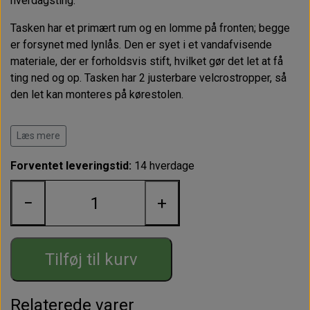
hverdagsting.
Tasken har et primært rum og en lomme på fronten; begge
er forsynet med lynlås. Den er syet i et vandafvisende
materiale, der er forholdsvis stift, hvilket gør det let at få
ting ned og op. Tasken har 2 justerbare velcrostropper, så
den let kan monteres på kørestolen.
Mål: B 31; H 20 cm; D: 7 cm; velcroremme L 37 cm
Læs mere
For spørgsmål, kontakt Linda Wallentin på tlf.:
2912 4680
,
Forventet leveringstid:
14 hverdage
eller e-mail: lindaw@husetventure.dk.
−
+
Tilføj til kurv
Relaterede varer