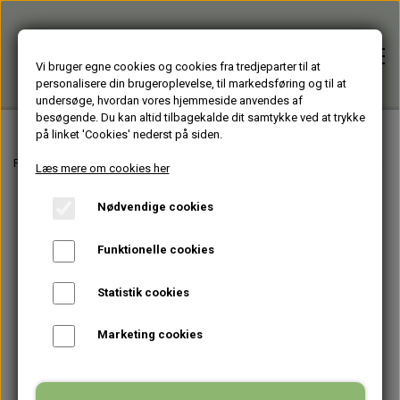
Vi bruger egne cookies og cookies fra tredjeparter til at
personalisere din brugeroplevelse, til markedsføring og til at
undersøge, hvordan vores hjemmeside anvendes af
besøgende. Du kan altid tilbagekalde dit samtykke ved at trykke
på linket 'Cookies' nederst på siden.
Forside
Forside
Varer fra Huset Venture Storkøbenhavn
HJÆLPEMIDLER - til men
Læs mere om cookies her
Nødvendige cookies
Alle varer
Funktionelle cookies
HJÆLPEMIDLER
Brugte PC'er
Statistik cookies
HAGESMÆKKE standardfarver
GENBRUGT IT
Firmagaver
Marketing cookies
HAGESMÆKKE specialfarver & mønstre
BÆRBARE
TASKER
Glasprodukter