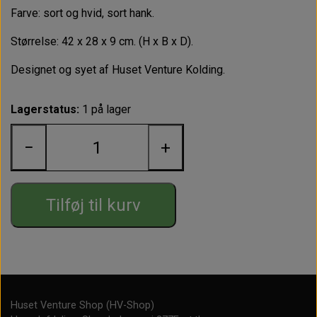
Farve: sort og hvid, sort hank.
Størrelse: 42 x 28 x 9 cm. (H x B x D).
Designet og syet af Huset Venture Kolding.
Lagerstatus:
1 på lager
−
+
Tilføj til kurv
Huset Venture Shop (HV-Shop)