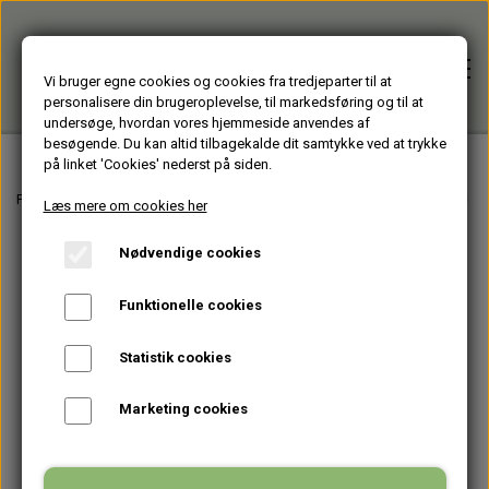
Vi bruger egne cookies og cookies fra tredjeparter til at
personalisere din brugeroplevelse, til markedsføring og til at
undersøge, hvordan vores hjemmeside anvendes af
besøgende. Du kan altid tilbagekalde dit samtykke ved at trykke
på linket 'Cookies' nederst på siden.
Forside
Forside
Varer fra Huset Venture Kolding
BANNERBAGS - lavet af brugte 
Læs mere om cookies her
Nødvendige cookies
Alle varer
Funktionelle cookies
HJÆLPEMIDLER
Brugte PC'er
Statistik cookies
HAGESMÆKKE standardfarver
GENBRUGT IT
Firmagaver
Marketing cookies
HAGESMÆKKE specialfarver & mønstre
BÆRBARE
TASKER
Glasprodukter