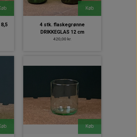
Køb
Køb
 8,5
4 stk. flaskegrønne
DRIKKEGLAS 12 cm
420,00 kr.
Køb
Køb