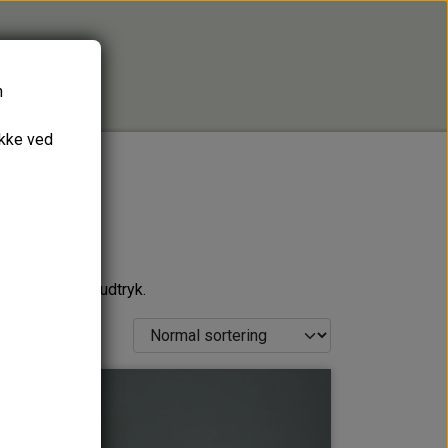
n
ykke ved
 sit helt eget udtryk.