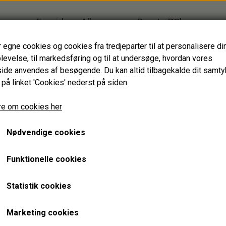
Forside
Alle varer
Brugte PC'er
Firmagaver
Glasprodukter
r egne cookies og cookies fra tredjeparter til at personalisere di
levelse, til markedsføring og til at undersøge, hvordan vores
HJÆLPEMIDLER
de anvendes af besøgende. Du kan altid tilbagekalde dit samt
HAGESMÆKKE standardfarver
 på linket 'Cookies' nederst på siden.
HAGESMÆKKE specialfarver & mønstre
avet af vinflasker
DRIKKEGLAS
SPISESTYKKER
e om cookies her
SPISESTYKKER specialfarver & mønstre
Nødvendige cookies
ANDRE HJÆLPEMIDLER
ugte vinflasker fra Danmark. Derfor har h
vert glas sin egen sjæl og
Funktionelle cookies
GENBRUGT IT
TASKER
BÆRBARE
BANNERBAGS
Statistik cookies
STATIONÆRE
BUMBAGS
TOTEBAGS
Marketing cookies