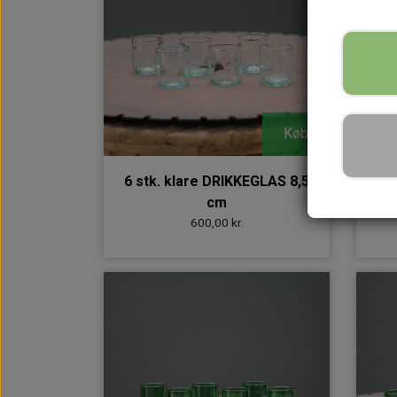
Køb
6 stk. klare DRIKKEGLAS 8,5
6 
cm
600,00 kr.