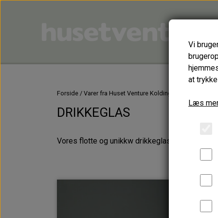
Vi bruge
brugerop
hjemmesi
at trykke
Forside
Varer fra Huset Venture Kolding
GLASDESIGN - l
Læs mer
DRIKKEGLAS
Vores flotte og unikkw drikkeglas er lavet af br