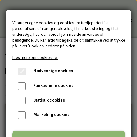
Vi bruger egne cookies og cookies fra tredjeparter til at
personalisere din brugeroplevelse, til markedsføring og til at
undersøge, hvordan vores hjemmeside anvendes af
besøgende. Du kan altid tilbagekalde dit samtykke ved at trykke
på linket 'Cookies' nederst på siden.
Forside
Forside
Varer fra Huset Venture Storkøbenhavn
TASKER
BUMBAGS
Læs mere om cookies her
BUMBAGS
Nødvendige cookies
Alle varer
Funktionelle cookies
HJÆLPEMIDLER
Brugte PC'er
Statistik cookies
HAGESMÆKKE standardfarver
GENBRUGT IT
Firmagaver
Marketing cookies
HAGESMÆKKE specialfarver & mønstre
BÆRBARE
TASKER
Glasprodukter