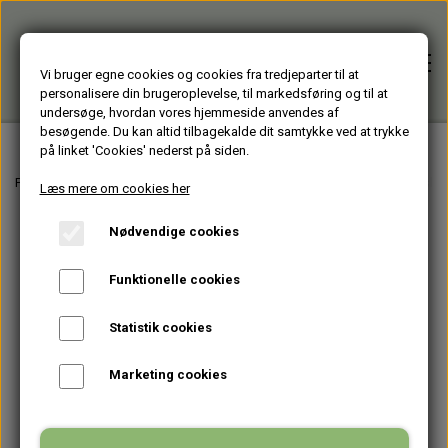
Vi bruger egne cookies og cookies fra tredjeparter til at
personalisere din brugeroplevelse, til markedsføring og til at
undersøge, hvordan vores hjemmeside anvendes af
besøgende. Du kan altid tilbagekalde dit samtykke ved at trykke
på linket 'Cookies' nederst på siden.
Forside
Forside
Varer fra Huset Venture Kolding
GLASDESIGN - lavet af vinflasker
Læs mere om cookies her
Nødvendige cookies
Alle varer
Funktionelle cookies
HJÆLPEMIDLER
Brugte PC'er
Statistik cookies
HAGESMÆKKE standardfarver
GENBRUGT IT
Firmagaver
Marketing cookies
HAGESMÆKKE specialfarver & mønstre
BÆRBARE
TASKER
Glasprodukter