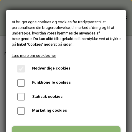
Vi bruger egne cookies og cookies fra tredjeparter til at
personalisere din brugeroplevelse, til markedsføring og til at
undersøge, hvordan vores hjemmeside anvendes af
besøgende. Du kan altid tilbagekalde dit samtykke ved at trykke
på linket 'Cookies' nederst på siden.
Forside
Forside
Varer fra Huset Venture Kolding
GLASDESIGN - lavet af vinflasker
Læs mere om cookies her
Nødvendige cookies
Alle varer
Funktionelle cookies
HJÆLPEMIDLER
Brugte PC'er
Statistik cookies
HAGESMÆKKE standardfarver
GENBRUGT IT
Firmagaver
Marketing cookies
HAGESMÆKKE specialfarver & mønstre
BÆRBARE
TASKER
Glasprodukter