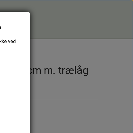
n
ykke ved
. trælåg
, 8,5 cm m. trælåg