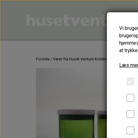
Vi bruge
brugerop
hjemmesi
at trykke
Forside
Varer fra Huset Venture Kolding
GLASDESIGN - l
Læs mer