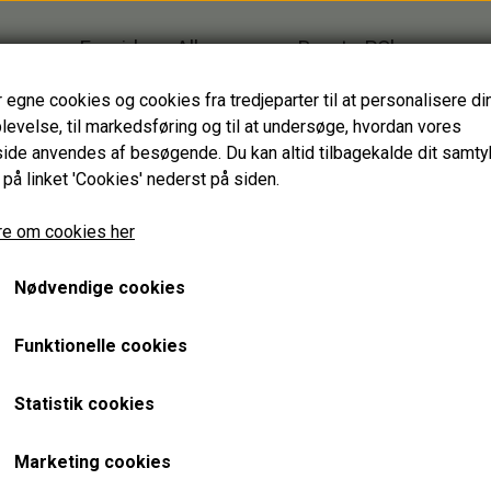
Forside
Alle varer
Brugte PC'er
Firmagaver
Glasprodukter
r egne cookies og cookies fra tredjeparter til at personalisere di
levelse, til markedsføring og til at undersøge, hvordan vores
HJÆLPEMIDLER
de anvendes af besøgende. Du kan altid tilbagekalde dit samt
HAGESMÆKKE standardfarver
 på linket 'Cookies' nederst på siden.
HAGESMÆKKE specialfarver & mønstre
avet af vinflasker
OPBEVARINGSGLAS
OPBEVARINGSGLAS, farvet, 8,5 cm m
SPISESTYKKER
e om cookies her
OPBEVARINGSGLAS, farvet
SPISESTYKKER specialfarver & mønstre
Nødvendige cookies
ANDRE HJÆLPEMIDLER
150,00 kr.
Varenummer: 6204101
Funktionelle cookies
GENBRUGT IT
TASKER
BÆRBARE
BANNERBAGS
1 stk. opbevaringsglas.
Statistik cookies
STATIONÆRE
BUMBAGS
Håndlavet designprodukt af vinflasker.
TOTEBAGS
Marketing cookies
8,5 cm højt.