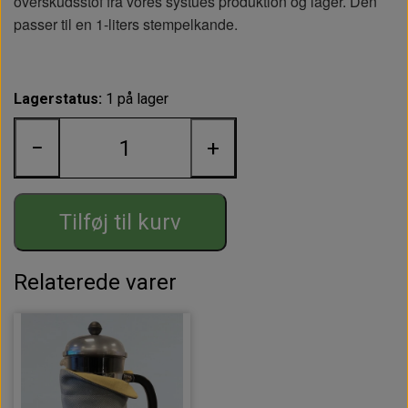
overskudsstof fra vores systues produktion og lager.
Den
passer til en 1-liters stempelkande.
Lagerstatus:
1 på lager
−
+
Tilføj til kurv
Relaterede varer