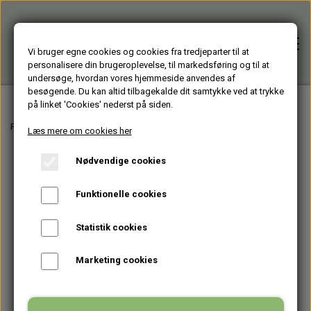
Vi bruger egne cookies og cookies fra tredjeparter til at
personalisere din brugeroplevelse, til markedsføring og til at
undersøge, hvordan vores hjemmeside anvendes af
besøgende. Du kan altid tilbagekalde dit samtykke ved at trykke
på linket 'Cookies' nederst på siden.
Forside
Forside
Kaffevarmer #2
Læs mere om cookies her
Nødvendige cookies
Alle varer
Funktionelle cookies
HJÆLPEMIDLER
Brugte PC'er
Statistik cookies
HAGESMÆKKE standardfarver
GENBRUGT IT
Firmagaver
Marketing cookies
HAGESMÆKKE specialfarver & mønstre
BÆRBARE
TASKER
Glasprodukter