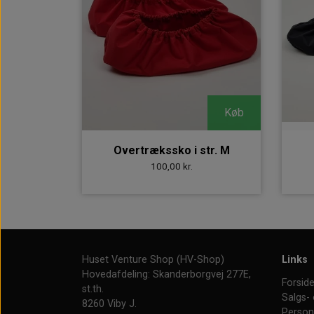
Køb
Overtrækssko i str. M
100,00 kr.
Huset Venture Shop (HV-Shop)
Links
Hovedafdeling: Skanderborgvej 277E,
Forsid
st.th.
Salgs- 
8260 Viby J.
Person