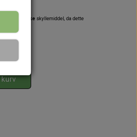
.
mbling; brug
ikke
skyllemiddel, da dette
l kurv