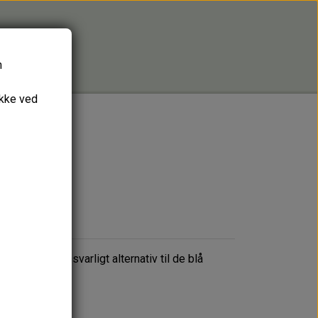
n
ykke ved
g socialt ansvarligt alternativ til de blå