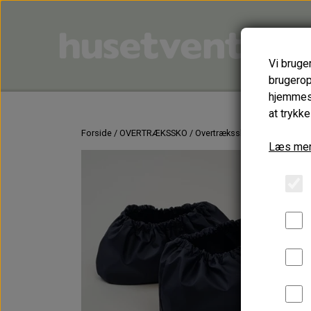
Vi bruge
brugerop
hjemmesi
at trykke
Forside
OVERTRÆKSSKO
Overtrækssko i str. S
Læs mer