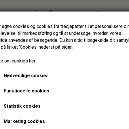
Forside
Alle varer
Brugte PC'er
Firmagaver
Glasprodukter
r egne cookies og cookies fra tredjeparter til at personalisere di
levelse, til markedsføring og til at undersøge, hvordan vores
HJÆLPEMIDLER
de anvendes af besøgende. Du kan altid tilbagekalde dit samt
HAGESMÆKKE standardfarver
 på linket 'Cookies' nederst på siden.
HAGESMÆKKE specialfarver & mønstre
SPISESTYKKER
e om cookies her
Overtrækssko i str. S
SPISESTYKKER specialfarver & mønstre
Nødvendige cookies
ANDRE HJÆLPEMIDLER
100,00 kr.
Varenummer: 5201300
Funktionelle cookies
GENBRUGT IT
TASKER
BÆRBARE
BANNERBAGS
Praktiske og genanvendelige overtrækssko - et miljøvenligt o
Statistik cookies
STATIONÆRE
BUMBAGS
plastikfutter, der bare smides ud efter brug.
TOTEBAGS
Marketing cookies
Str. S bruges til skostørrelser ml. str. 27 og 35.