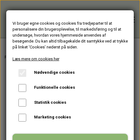
Vi bruger egne cookies og cookies fra tredjeparter til at
personalisere din brugeroplevelse, til markedsføring og til at
undersøge, hvordan vores hjemmeside anvendes af
besøgende. Du kan altid tilbagekalde dit samtykke ved at trykke
på linket 'Cookies' nederst på siden.
Forside
Forside
Varer fra Huset Venture Storkøbenhavn
BOLIGTEKSTILER
PUDE
Læs mere om cookies her
Nødvendige cookies
Alle varer
Funktionelle cookies
HJÆLPEMIDLER
Brugte PC'er
Statistik cookies
HAGESMÆKKE standardfarver
GENBRUGT IT
Firmagaver
Marketing cookies
HAGESMÆKKE specialfarver & mønstre
BÆRBARE
TASKER
Glasprodukter