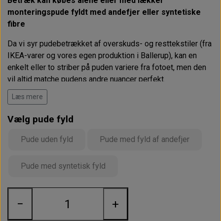
Betræk kan købes alene eller med lækker
monteringspude fyldt med andefjer eller syntetiske
fibre
Da vi syr pudebetrækket af overskuds- og resttekstiler (fra
IKEA-varer og vores egen produktion i Ballerup), kan en
enkelt eller to striber på puden variere fra fotoet, men den
vil altid matche pudens andre nuancer perfekt.
Læs mere
Hvert betræk syes op i 3 til 4 forskellige tekstiler, med en
ensfarvet, matchende bagside og lynlås (se foto).
Vælg pude fyld
De enkelte styles syes løbende og findes i maksimalt 10
Pude uden fyld
Pude med fyld af andefjer
eksemplarer.
Vaskeanvisning:
Uldprogram 30 grader, lav centrifugering.
Pude med syntetisk fyld
Tåler ikke tørretumbling.
Mål:
H: 40 cm; B: 58 cm
−
+
Leveringstiden er max 10 dage