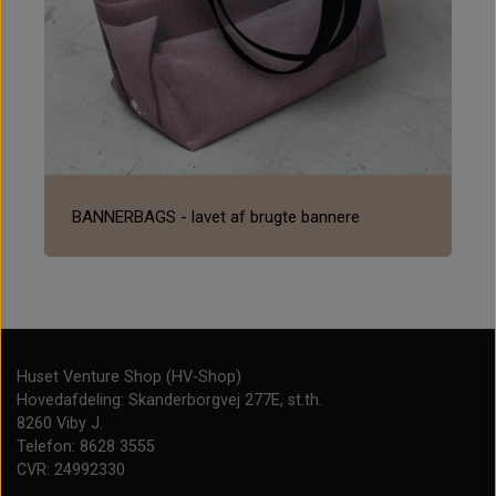
BANNERBAGS - lavet af brugte bannere
Huset Venture Shop (HV-Shop)
Hovedafdeling: Skanderborgvej 277E, st.th.
8260 Viby J.
Telefon: 8628 3555
CVR: 24992330