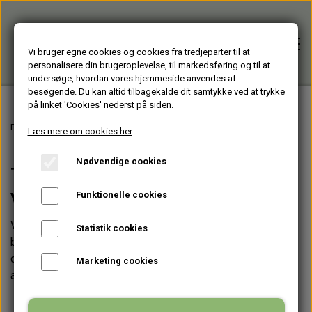
Vi bruger egne cookies og cookies fra tredjeparter til at
personalisere din brugeroplevelse, til markedsføring og til at
undersøge, hvordan vores hjemmeside anvendes af
besøgende. Du kan altid tilbagekalde dit samtykke ved at trykke
på linket 'Cookies' nederst på siden.
Forside
Forside
Tak for din tilmelding til vores nyhedsmail
Læs mere om cookies her
Nødvendige cookies
TAK FOR DIN TILMELDING TIL
Alle varer
VORES NYHEDSMAIL
Funktionelle cookies
HJÆLPEMIDLER
Brugte PC'er
Vi er meget glade for, at du er Interesseret i vores
Statistik cookies
bæredygtige tilbud. Fremover vil vi sende en nyhedsmail til
HAGESMÆKKE standardfarver
GENBRUGT IT
dig ca. en gang hver måned, hvor du vil kunne finde nye
Firmagaver
Marketing cookies
aktuelle bæredygtige tilbud samt nyheder fra HV-Shop.
HAGESMÆKKE specialfarver & mønstre
BÆRBARE
TASKER
Glasprodukter